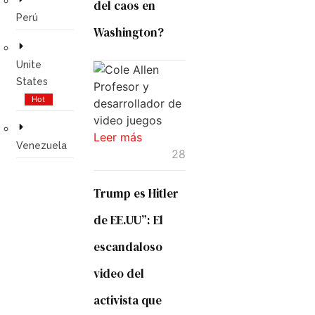
del caos en
GLOBAL
Perú
Washington?
Unite
States
Hot
Leer
Leer más
Venezuela
más...
28
Trump es Hitler
de EE.UU”: El
escandaloso
video del
activista que