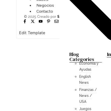
Negocios
Contacto
© 2025 Creado por
SiteBlui
Edit Template
Blog
I
Categories
Economía y
Ayudas
English
News
Finanzas /
News /
USA
Juegos