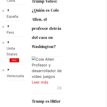
Trump Vídeo:
Cuba
MUNDIALES
SACUDE
¿Quién es Cole
LA
España
Allen, el
ECONOMÍA
profesor detrás
GLOBAL
Perú
del caos en
Washington?
Unite
States
Hot
Leer
Venezuela
más...
Leer más
28
Trump es Hitler