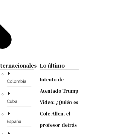
nternacionales
Lo último
LA
Intento de
TENSIÓN
Colombia
ENTRE
Atentado Trump
POTENCIAS
Vídeo: ¿Quién es
Cuba
MUNDIALES
SACUDE
Cole Allen, el
LA
España
profesor detrás
ECONOMÍA